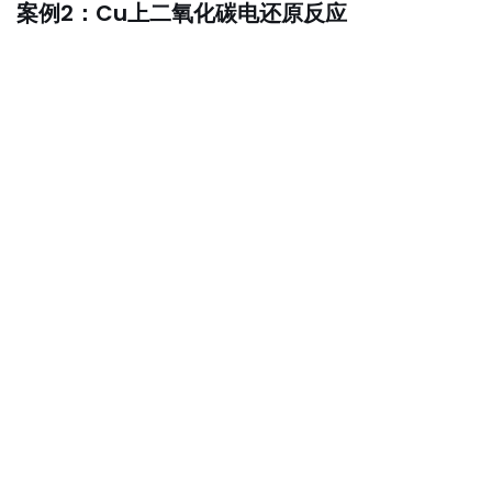
案例2：Cu上二氧化碳电还原反应
0.1 M KHCO
溶液中Cu薄膜电极上二氧化碳电还原红
3
外光谱图，0 V作为参比谱